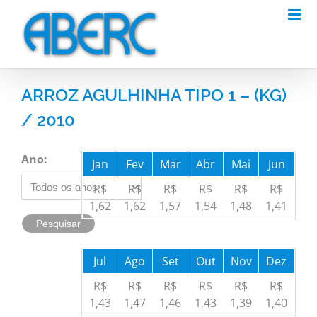
Skip
to
content
ARROZ AGULHINHA TIPO 1 – (KG)
/ 2010
Ano:
Jan
Fev
Mar
Abr
Mai
Jun
R$
R$
R$
R$
R$
R$
1,62
1,62
1,57
1,54
1,48
1,41
Jul
Ago
Set
Out
Nov
Dez
R$
R$
R$
R$
R$
R$
1,43
1,47
1,46
1,43
1,39
1,40