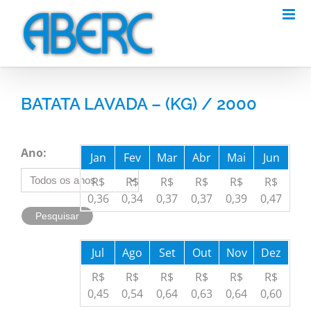
Skip
to
content
BATATA LAVADA – (KG) / 2000
Ano:
Jan
Fev
Mar
Abr
Mai
Jun
R$
R$
R$
R$
R$
R$
0,36
0,34
0,37
0,37
0,39
0,47
Jul
Ago
Set
Out
Nov
Dez
R$
R$
R$
R$
R$
R$
0,45
0,54
0,64
0,63
0,64
0,60