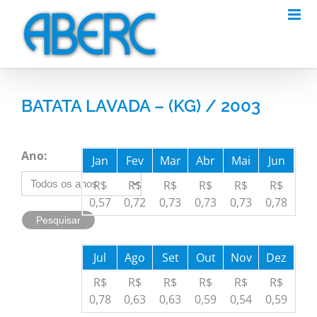
Skip
to
content
BATATA LAVADA – (KG) / 2003
Ano:
Jan
Fev
Mar
Abr
Mai
Jun
R$
R$
R$
R$
R$
R$
0,57
0,72
0,73
0,73
0,73
0,78
Jul
Ago
Set
Out
Nov
Dez
R$
R$
R$
R$
R$
R$
0,78
0,63
0,63
0,59
0,54
0,59