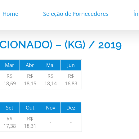
Home
Seleção de Fornecedores
Ín
CIONADO) – (KG) / 2019
Mar
Abr
Mai
Jun
R$
R$
R$
R$
18,69
18,15
18,14
16,83
Set
Out
Nov
Dez
R$
R$
-
-
17,38
18,31