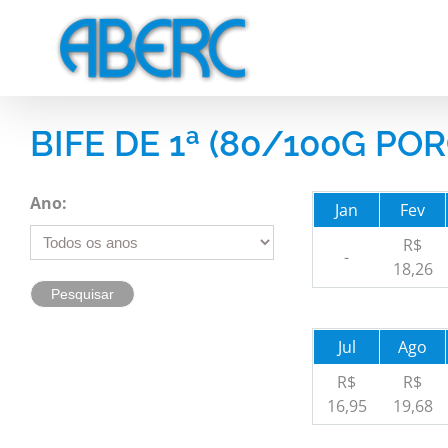
Skip
to
content
BIFE DE 1ª (80/100G POR
Ano:
Jan
Fev
R$
-
18,26
Jul
Ago
R$
R$
16,95
19,68