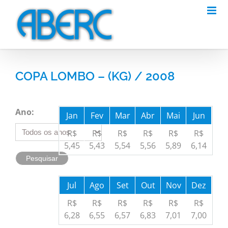
Skip
to
content
COPA LOMBO – (KG) / 2008
Ano:
Jan
Fev
Mar
Abr
Mai
Jun
R$
R$
R$
R$
R$
R$
5,45
5,43
5,54
5,56
5,89
6,14
Jul
Ago
Set
Out
Nov
Dez
R$
R$
R$
R$
R$
R$
6,28
6,55
6,57
6,83
7,01
7,00