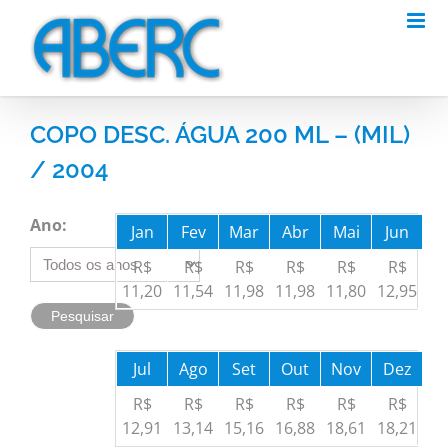
Skip
to
content
COPO DESC. ÁGUA 200 ML – (MIL)
/ 2004
Ano:
Jan
Fev
Mar
Abr
Mai
Jun
R$
R$
R$
R$
R$
R$
11,20
11,54
11,98
11,98
11,80
12,95
Jul
Ago
Set
Out
Nov
Dez
R$
R$
R$
R$
R$
R$
12,91
13,14
15,16
16,88
18,61
18,21