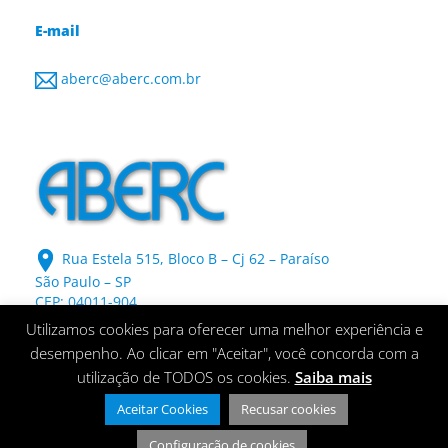
E-mail
aberc@aberc.com.br
Rua Estela 515, Bloco B – Cj 62 – Paraíso
São Paulo – SP
CEP: 04011-904
Utilizamos cookies para oferecer uma melhor experiência e
desempenho. Ao clicar em "Aceitar", você concorda com a
utilização de TODOS os cookies.
Saiba mais
Aceitar Cookies
Recusar cookies
Todos os direitos reservados - Desenvolvido por
Ideia On
Configuração de cookies
Studio Web