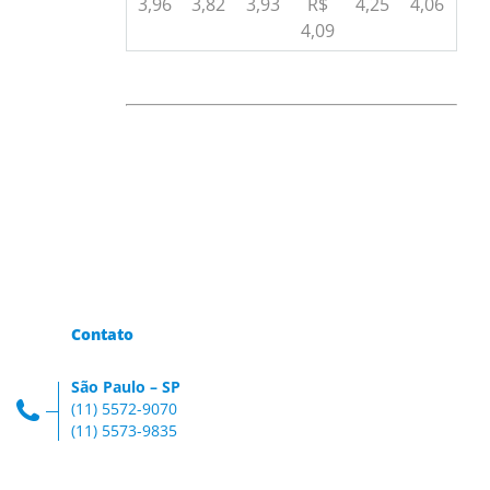
3,96
3,82
3,93
R$
4,25
4,06
4,09
Contato
São Paulo – SP
(11) 5572-9070
(11) 5573-9835