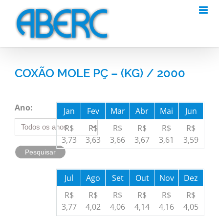
Skip
to
content
COXÃO MOLE PÇ – (KG) / 2000
Ano:
Jan
Fev
Mar
Abr
Mai
Jun
R$
R$
R$
R$
R$
R$
3,73
3,63
3,66
3,67
3,61
3,59
Jul
Ago
Set
Out
Nov
Dez
R$
R$
R$
R$
R$
R$
3,77
4,02
4,06
4,14
4,16
4,05