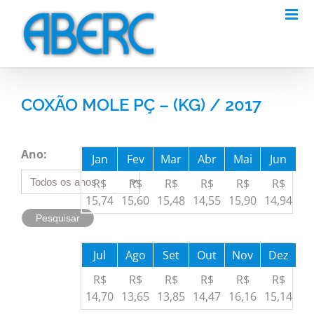
Skip
to
content
COXÃO MOLE PÇ – (KG) / 2017
Ano:
Jan
Fev
Mar
Abr
Mai
Jun
R$
R$
R$
R$
R$
R$
15,74
15,60
15,48
14,55
15,90
14,94
Jul
Ago
Set
Out
Nov
Dez
R$
R$
R$
R$
R$
R$
14,70
13,65
13,85
14,47
16,16
15,14