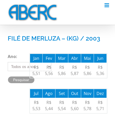
Skip
to
content
FILÉ DE MERLUZA – (KG) / 2003
Ano:
Jan
Fev
Mar
Abr
Mai
Jun
R$
R$
R$
R$
R$
R$
5,51
5,56
5,86
5,87
5,86
5,36
Jul
Ago
Set
Out
Nov
Dez
R$
R$
R$
R$
R$
R$
5,53
5,44
5,54
5,60
5,78
5,71