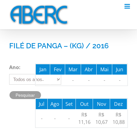
Skip
to
content
FILÉ DE PANGA – (KG) / 2016
Ano:
Jan
Fev
Mar
Abr
Mai
Jun
-
-
-
-
-
-
Jul
Ago
Set
Out
Nov
Dez
R$
R$
R$
-
-
-
11,16
10,67
10,88