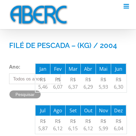
Skip
to
content
FILÉ DE PESCADA – (KG) / 2004
Ano:
Jan
Fev
Mar
Abr
Mai
Jun
R$
R$
R$
R$
R$
R$
5,46
6,07
6,37
6,29
5,93
6,30
Jul
Ago
Set
Out
Nov
Dez
R$
R$
R$
R$
R$
R$
5,87
6,12
6,15
6,12
5,99
6,04