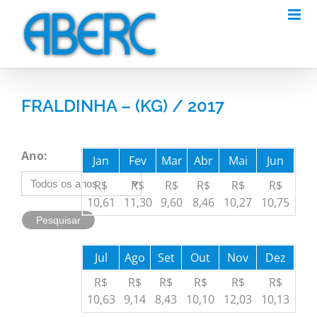
Skip
to
content
FRALDINHA – (KG) / 2017
Ano:
Jan
Fev
Mar
Abr
Mai
Jun
R$
R$
R$
R$
R$
R$
10,61
11,30
9,60
8,46
10,27
10,75
Jul
Ago
Set
Out
Nov
Dez
R$
R$
R$
R$
R$
R$
10,63
9,14
8,43
10,10
12,03
10,13