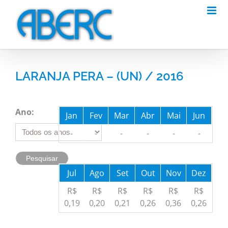
Skip
to
content
LARANJA PERA – (UN) / 2016
Ano:
Jan
Fev
Mar
Abr
Mai
Jun
-
-
-
-
-
-
Jul
Ago
Set
Out
Nov
Dez
R$
R$
R$
R$
R$
R$
0,19
0,20
0,21
0,26
0,36
0,26