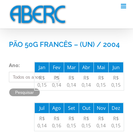
Skip
to
content
PÃO 50G FRANCÊS – (UN) / 2004
Ano:
Jan
Fev
Mar
Abr
Mai
Jun
R$
R$
R$
R$
R$
R$
0,15
0,14
0,14
0,14
0,15
0,15
Jul
Ago
Set
Out
Nov
Dez
R$
R$
R$
R$
R$
R$
0,14
0,16
0,15
0,15
0,14
0,15