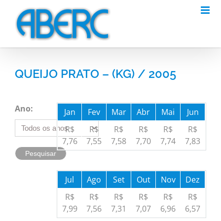
Skip
to
content
QUEIJO PRATO – (KG) / 2005
Ano:
Jan
Fev
Mar
Abr
Mai
Jun
R$
R$
R$
R$
R$
R$
7,76
7,55
7,58
7,70
7,74
7,83
Jul
Ago
Set
Out
Nov
Dez
R$
R$
R$
R$
R$
R$
7,99
7,56
7,31
7,07
6,96
6,57